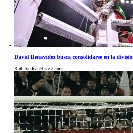
David Benavidez busca consolidarse en la divisió
Ruth Saldívar
Hace 2 años