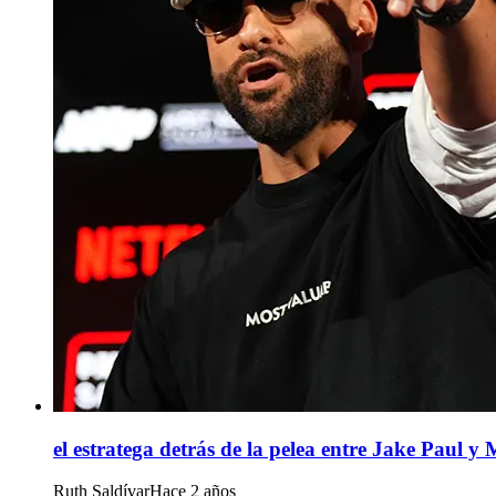
el estratega detrás de la pelea entre Jake Paul y
Ruth Saldívar
Hace 2 años