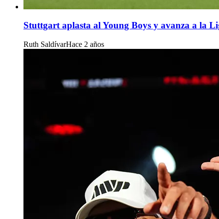
Stuttgart aplasta al Young Boys y avanza a la L
Ruth Saldívar
Hace 2 años