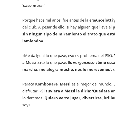
‘
caso messi
‘
.
Porque hace mil años: fue antes de la era
Ancelotti
‘
del club. A pesar de ello, si hay alguien que lleva el
p
sin ningún tipo de miramiento el trato que está
lamiendo
«
.
«Me da igual lo que pase, eso es problema del PSG.
a Messi
pase lo que pase.
Es vergonzoso cómo est
marcha, me alegra mucho, nos lo merecemos
“, 
Paraca
Kombouaré
,
Messi
es el mejor del mundo, 
disfrutar: «
Si tuviera a Messi le diría: ‘Quédate 
lo daremos.
Quiero verte jugar, divertirte, brillar
soy».