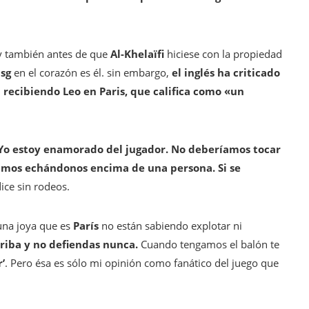
y también antes de que
Al-Khelaïfi
hiciese con la propiedad
sg
en el corazón es él. sin embargo,
el inglés ha criticado
 recibiendo Leo en Paris, que califica como «
un
Yo estoy enamorado del jugador. No deberíamos tocar
amos echándonos encima de una persona. Si se
dice sin rodeos.
una joya que es
París
no están sabiendo explotar ni
arriba y no defiendas nunca.
Cuando tengamos el balón te
’
. Pero ésa es sólo mi opinión como fanático del juego que