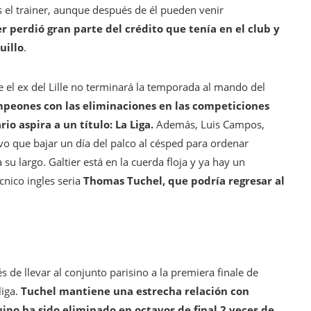
s el trainer, aunque después de él pueden venir
r perdió gran parte del crédito que tenía en el club y
uillo
.
e el ex del Lille no terminará la temporada al mando del
ampeones con las eliminaciones en las competiciones
o aspira a un título: La Liga.
Además, Luis Campos,
uvo que bajar un día del palco al césped para ordenar
su largo. Galtier está en la cuerda floja y ya hay un
cnico ingles seria
Thomas Tuchel, que podría regresar al
 de llevar al conjunto parisino a la premiera finale de
iga.
Tuchel mantiene una estrecha relación con
uipo ha sido eliminado en octavos de final 2 veces de