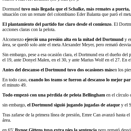
Dormund
tuvo más llegada que el Schalke, más remates a puerta,
situación con un remate del colombiano Eder Balanta que paró el meta
El plantamiento del partido fue claro desde el comienzo
. El Dortm
acciones claras con la pelota.
Alcomenzo
ejerció una presión alta en la mitad del Dortmund
y en
área, se quedó solo ante el meta Alexander Meyer, pero remató desvia
Sin embargo, pese a esa ocasión clara, el Dortmund era el dueño del p
el 19, ante Donyel Malen, en el 30, y ante Marius Wolf en el 27. En 
Antes del descanso el Dortmund tuvo dos ocasiones más
en los pi
En todo caso,
cuando los teams se fueron al descanso lo mejor par
el minuto 49.
Todo empezó con una pérdida de pelota Bellingham
en el círculo 
sin embargo,
el Dortmund siguió jugando jugadas de ataque
y el 
Tras zafarse de la primera línea de presión, Emre Can avanzó hasta e
área.
en 65′
Bynoe Gittens tuvo extra pies la sentencia
pero remató desvia