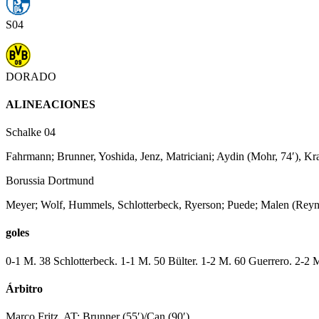
S04
DORADO
ALINEACIONES
Schalke 04
Fahrmann; Brunner, Yoshida, Jenz, Matriciani; Aydin (Mohr, 74′), Kral
Borussia Dortmund
Meyer; Wolf, Hummels, Schlotterbeck, Ryerson; Puede; Malen (Reyna,
goles
0-1 M. 38 Schlotterbeck. 1-1 M. 50 Bülter. 1-2 M. 60 Guerrero. 2-2
Árbitro
Marco Fritz. AT: Brunner (55′)/Can (90′).