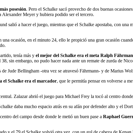
 más posesión
. Pero el Schalke sacó provecho de dos buenas ocasiones p
 Alexander Meyer y hubiera podido ser el tercero.
und salió a hacer el juego, mientras que el Schalke apostaba, con una m
 una ocasión, en el minuto 24, ello le propició una gran ocasión cuand
do.
artido, tenía más y
el mejor del Schalke era el meta Ralph Fährmann
el 38, sin embargo, no pudo hacer nada ante un remate de zurda de Nico 
es de Jude Bellingham -otra vez se atravesó Fährmann- y de Marius Wolf,
a el Schalke era el marcador
, que le permitía pensar en volverse a me
central. Zalazar abrió el juego para Michael Frey la tocó al centro dond
Schalke daba mucho espacio atrás en su afán por defender alto y el Do
l centro del campo desde donde le metió un buen pase a
Raphael Guerr
do y el 79 el Schalke volvió otra vez, con un gol de cabeza de Kenan 