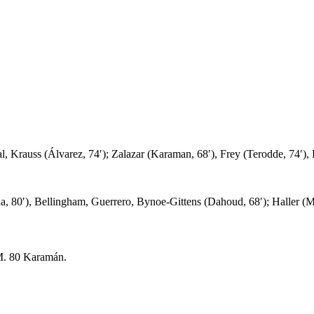
, Krauss (Álvarez, 74′); Zalazar (Karaman, 68′), Frey (Terodde, 74′), 
 80′), Bellingham, Guerrero, Bynoe-Gittens (Dahoud, 68′); Haller (M
 M. 80 Karamán.