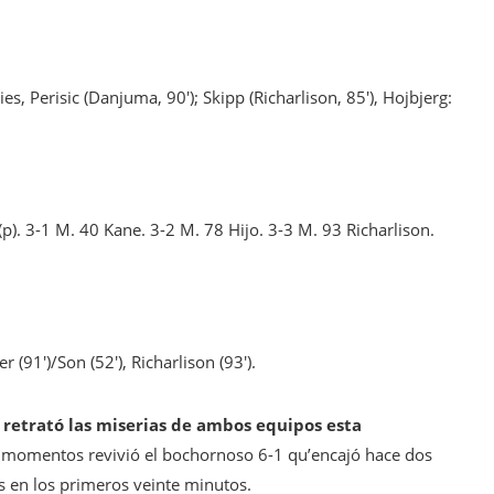
s, Perisic (Danjuma, 90′); Skipp (Richarlison, 85′), Hojbjerg:
 (p). 3-1 M. 40 Kane. 3-2 M. 78 Hijo. 3-3 M. 93 Richarlison.
r (91′)/Son (52′), Richarlison (93′).
e
retrató las miserias de ambos equipos esta
r momentos revivió el bochornoso 6-1 qu’encajó hace dos
s en los primeros veinte minutos.