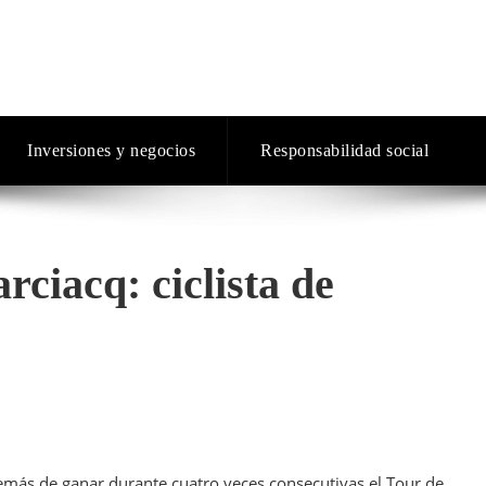
Inversiones y negocios
Responsabilidad social
ciacq: ciclista de
emás de ganar durante cuatro veces consecutivas el Tour de