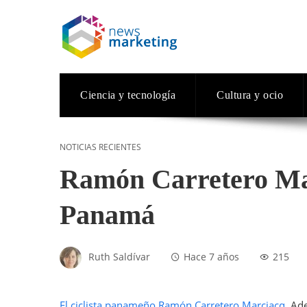
Ciencia y tecnología
Cultura y ocio
NOTICIAS RECIENTES
Ramón Carretero Mar
Panamá
Ruth Saldívar
Hace 7 años
215
El ciclista panameño Ramón Carretero Marciacq
, Ad