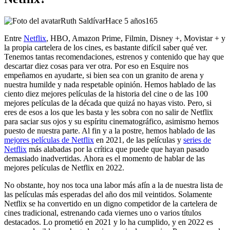
Ruth Saldívar
Hace 5 años
165
Entre
Netflix
, HBO, Amazon Prime, Filmin, Disney +, Movistar + y
la propia cartelera de los cines, es bastante difícil saber qué ver.
Tenemos tantas recomendaciones, estrenos y contenido que hay que
descartar diez cosas para ver otra. Por eso en Esquire nos
empeñamos en ayudarte, si bien sea con un granito de arena y
nuestra humilde y nada respetable opinión. Hemos hablado de las
ciento diez mejores películas de la historia del cine o de las 100
mejores películas de la década que quizá no hayas visto. Pero, si
eres de esos a los que les basta y les sobra con no salir de Netflix
para saciar sus ojos y su espíritu cinematográfico, asimismo hemos
puesto de nuestra parte. Al fin y a la postre, hemos hablado de las
mejores películas de Netflix
en 2021, de las películas y
series de
Netflix
más alabadas por la crítica que puede que hayan pasado
demasiado inadvertidas. Ahora es el momento de hablar de las
mejores películas de Netflix en 2022.
No obstante, hoy nos toca una labor más afín a la de nuestra lista de
las películas más esperadas del año dos mil veintidos. Solamente
Netflix se ha convertido en un digno competidor de la cartelera de
cines tradicional, estrenando cada viernes uno o varios títulos
destacados. Lo prometió en 2021 y lo ha cumplido, y en 2022 es