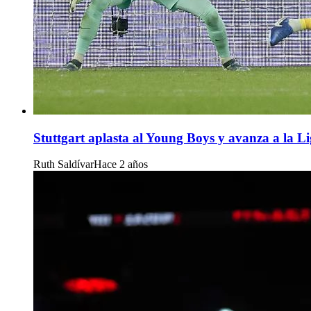
Stuttgart aplasta al Young Boys y avanza a la L
Ruth Saldívar
Hace 2 años