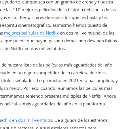
 ayudarte, aunque sea con un granito de arena y nuestra
las 110 mejores películas de la historia del cine o de las
s visto. Pero, si eres de esos a los que les basta y les
 su espíritu cinematográfico, asimismo hemos puesto de
las
mejores películas de Netflix
en dos mil veintiuno, de las
tica que puede que hayan pasado demasiado desapercibidas.
as de Netflix en dos mil veintidos.
 de nuestra lista de las películas más aguardadas del año
rmado en un digno competidor de la cartelera de cines
 títulos señalados. Lo prometió en 2021 y lo ha cumplido, y
luso mejor. Por eso, cuando reuníamos las películas más
 terminamos teniendo presente múltiples de Netflix. Ahora,
las películas más aguardadas del año en la plataforma.
Netflix en dos mil veintidos
. De algunos de los estrenos
 a sus directores, o a sus estelares repartos para