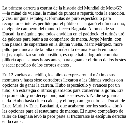
La primera carrera a esprint de la historia del Mundial de MotoGP
—la mitad de vueltas, la mitad de puntos a repartir, toda la emoción,
y casi ninguna estrategia: fórmulas de puro espectáculo para
recuperar el interés perdido por el público— la ganó el número uno,
el vigente campeón del mundo Pecco Bagnaia. A lomos de su
Ducati, la máquina que todos envidian en el paddock, el turinés tiró
de galones para batir a su compañero de marca, Jorge Martín, con
una pasada de superclase en la última vuelta. Marc Márquez, more
pillo que nunca ante la falta de músculo de una Honda en horas
bajas, capitalizó su pole position, esa que había logrado con otra
plillería apenas unas horas antes, para aguantar el ritmo de los bestes
y sacar petróleo de los errores ajenos .
En 12 vueltas a cuchillo, los pilotos expresaron al máximo sus
monturas y hasta siete corredores llegaron a las últimas vueltas con
opciones de ganar la carrera. Hubo espectáculo y avances por un
tubo, sin estrategia o ritmos guardados para conservar la goma. Era
lo prometido y no decepcionó, nadie se reservó. Nadie se guarda
nada. Hubo hasta cinco caídas, y el fuego amigo entre las Ducati de
Luca Marini y Enea Bastianini, que acabaron por los suelos, abrió
las opciones para el restaurante de marcas. El nuevo compañero de
taller de Bagnaia levó la peor parte al fracturarse la escápula derecha
en la caída.