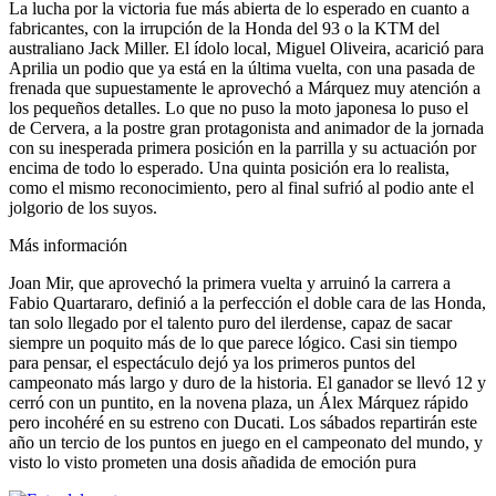
La lucha por la victoria fue más abierta de lo esperado en cuanto a
fabricantes, con la irrupción de la Honda del 93 o la KTM del
australiano Jack Miller. El ídolo local, Miguel Oliveira, acarició para
Aprilia un podio que ya está en la última vuelta, con una pasada de
frenada que supuestamente le aprovechó a Márquez muy atención a
los pequeños detalles. Lo que no puso la moto japonesa lo puso el
de Cervera, a la postre gran protagonista and animador de la jornada
con su inesperada primera posición en la parrilla y su actuación por
encima de todo lo esperado. Una quinta posición era lo realista,
como el mismo reconocimiento, pero al final sufrió al podio ante el
jolgorio de los suyos.
Más información
Joan Mir, que aprovechó la primera vuelta y arruinó la carrera a
Fabio Quartararo, definió a la perfección el doble cara de las Honda,
tan solo llegado por el talento puro del ilerdense, capaz de sacar
siempre un poquito más de lo que parece lógico. Casi sin tiempo
para pensar, el espectáculo dejó ya los primeros puntos del
campeonato más largo y duro de la historia. El ganador se llevó 12 y
cerró con un puntito, en la novena plaza, un Álex Márquez rápido
pero incohéré en su estreno con Ducati. Los sábados repartirán este
año un tercio de los puntos en juego en el campeonato del mundo, y
visto lo visto prometen una dosis añadida de emoción pura