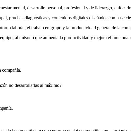
enestar mental, desarrollo personal, profesional y de liderazgo, enfocad
al, pruebas diagnósticas y contenidos digitales diseñados con base cien
entorno laboral, el trabajo en grupo y la productividad general de la com
u equipo, al unísono que aumenta la productividad y mejora el funciona
a compañía.
azón no desarrollarlas al máximo?
mpañía.
reas de la compañía crea una enorme ventaja competitiva en la organiza