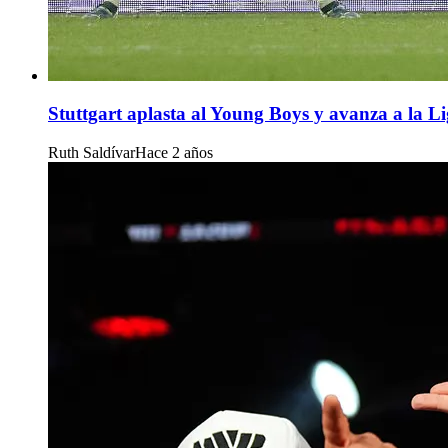
Stuttgart aplasta al Young Boys y avanza a la L
Ruth Saldívar
Hace 2 años