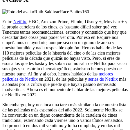
Ruth Saldívar
Hace 5 años
160
Entre
Netflix
, HBO, Amazon Prime, Filmin, Disney +, Movistar + y
la propia cartelera de los cines, es bastante difícil saber qué ver.
Tenemos tantas recomendaciones, estrenos y contenido que hay que
descartar diez cosas para poder ver otra. Por eso en Esquire nos
empeñamos en ayudarte, aunque sea con un grano de arena y
nuestra humilde y nada respetable opinión. Hemos hablado de las
110 mejores películas de la historia del cine o de las cien mejores
películas de la década que quizás no hayas visto. Pero, si eres de
esos a los que les basta y les sobra con no salir de Netflix para saciar
sus ojos y su espíritu cinematográfico, asimismo hemos puesto de
nuestra parte. Al fin y al cabo, hemos hablado de las
mejores
películas de Netflix
en 2021, de las películas y
series de Netflix
más
alabadas por la crítica que puede que hayan pasado demasiado
inadvertidas. Ahora es el momento de hablar de las mejores películas
de Netflix en 2022.
Sin embargo, hoy nos toca una tarea más similar a la de nuestra lista
de las películas más esperadas del año 2022. Solamente Netflix se
ha convertido en un digno contendiente de la cartelera de cines
tradicional, estrenando cada viernes uno o varios títulos señalados.
Lo prometió en dos mil veintiuno y lo ha cumplido, y en dos mil