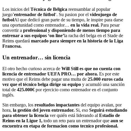
Los inicios del
Técnica de Bélgica
reensamblar al popular
juego’
entrenador de fútbol
‘. Su pasion por el
videojuego de
futbol
Al que dedicó gran parte de su tiempo, le inspire para darse
una oportunidad como entrenador…
en la vida real.
Para pesar
convertir a
professional y disponiendo de menos tiempo para
entrenar a sus equipos ‘on line’
la racha del belga en el Stade de
Reims quedará
marcado para siempre en la historia de la Liga
Francesa.
Un entrenador… sin licencia
El otro hecho curioso acerca de
Will Still es que no cuenta con
licencia de entrenador UEFA PRO… por ahora.
Es por este
motivo que el Reims debe pagar una multa de
25.000 euros cada
vez que el técnico belga dirige su equipo
y acumuló una sanción
total de
425.000€
por ejercicio como entrenador en el conjunto
inglés.
Sin embargo, los
resultados impactantes
del equipo avalan, por
hora,
la gestión del joven entrenador.
Si, eso
Seguirá estudiando
para obtener la licencia
ver quién está liderando al
Estadio de
Reims en la Ligue 1,
todo un reto para un entrenador que
aun se
encuentra en etapa de formacion como tecnico profesional.