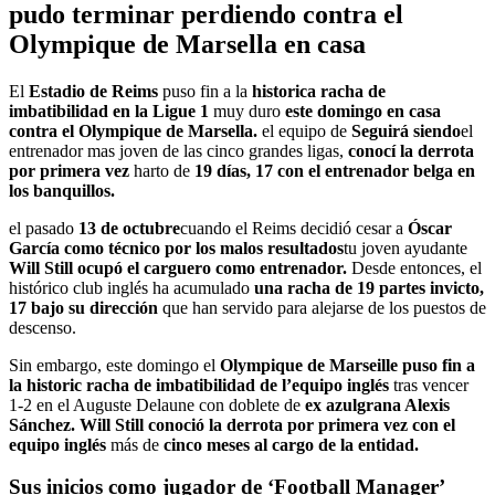
pudo terminar perdiendo contra el
Olympique de Marsella en casa
El
Estadio de Reims
puso fin a la
historica racha de
imbatibilidad en la Ligue 1
muy duro
este domingo en casa
contra el Olympique de Marsella.
el equipo de
Seguirá siendo
el
entrenador mas joven de las cinco grandes ligas,
conocí la derrota
por primera vez
harto de
19 días, 17 con el entrenador belga en
los banquillos.
el pasado
13 de octubre
cuando el Reims decidió cesar a
Óscar
García como técnico por los malos resultados
tu joven ayudante
Will Still ocupó el carguero como entrenador.
Desde entonces, el
histórico club inglés ha acumulado
una racha de 19 partes invicto,
17 bajo su dirección
que han servido para alejarse de los puestos de
descenso.
Sin embargo, este domingo el
Olympique de Marseille puso fin a
la historic racha de imbatibilidad de l’equipo inglés
tras vencer
1-2 en el Auguste Delaune con doblete de
ex azulgrana Alexis
Sánchez. Will Still conoció la derrota por primera vez con el
equipo inglés
más de
cinco meses al cargo de la entidad.
Sus inicios como jugador de ‘Football Manager’