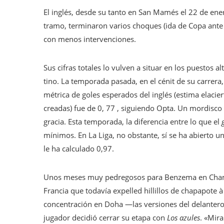
El inglés, desde su tanto en San Mamés el 22 de ener
tramo, terminaron varios choques (ida de Copa ante el
con menos intervenciones.
Sus cifras totales lo vulven a situar en los puestos a
tino. La temporada pasada, en el cénit de su carrer
métrica de goles esperados del inglés (estima elacie
creadas) fue de 0, 77 , siguiendo Opta. Un mordisco
gracia. Esta temporada, la diferencia entre lo que el
mínimos. En La Liga, no obstante, sí se ha abierto u
le ha calculado 0,97.
Unos meses muy pedregosos para Benzema en Chamar
Francia que todavía expelled hillillos de chapapote à
concentración en Doha —las versiones del delanter
jugador decidió cerrar su etapa con
Los azules
. «Mira