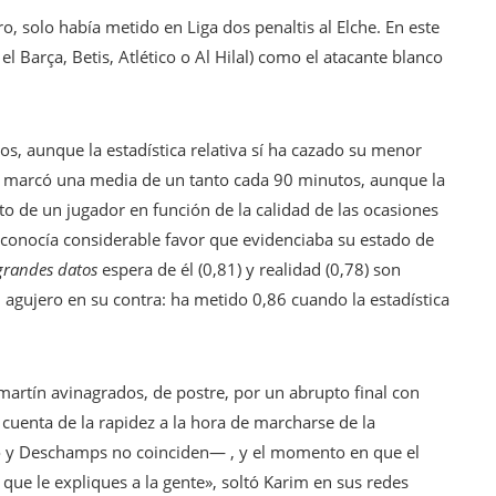
o, solo había metido en Liga dos penaltis al Elche. En este
 Barça, Betis, Atlético o Al Hilal) como el atacante blanco
ltos, aunque la estadística relativa sí ha cazado su menor
a, marcó una media de un tanto cada 90 minutos, aunque la
rto de un jugador en función de la calidad de las ocasiones
 conocía considerable favor que evidenciaba su estado de
grandes datos
espera de él (0,81) y realidad (0,78) son
n agujero en su contra: ha metido 0,86 cuando la estadística
tín avinagrados, de postre, por un abrupto final con
 cuenta de la rapidez a la hora de marcharse de la
o y Deschamps no coinciden— , y el momento en que el
 que le expliques a la gente», soltó Karim en sus redes