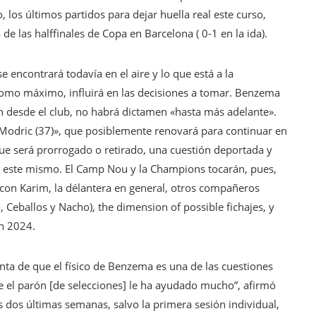
 los últimos partidos para dejar huella real este curso,
e las halffinales de Copa en Barcelona ( 0-1 en la ida).
e encontrará todavía en el aire y lo que está a la
omo máximo, influirá en las decisiones a tomar. Benzema
 desde el club, no habrá dictamen «hasta más adelante».
 Modric (37)», que posiblemente renovará para continuar en
ue será prorrogado o retirado, una cuestión deportada y
 este mismo. El Camp Nou y la Champions tocarán, pues,
con Karim, la délantera en general, otros compañeros
 Ceballos y Nacho), the dimension of possible fichajes, y
en 2024.
enta de que el físico de Benzema es una de las cuestiones
e el parón [de selecciones] le ha ayudado mucho”, afirmó
s dos últimas semanas, salvo la primera sesión individual,