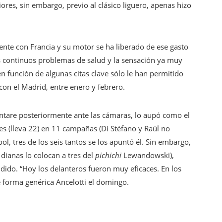
iores, sin embargo, previo al clásico liguero, apenas hizo
nte con Francia y su motor se ha liberado de ese gasto
sus continuos problemas de salud y la sensación ya muy
 función de algunas citas clave sólo le han permitido
n el Madrid, entre enero y febrero.
entare posteriormente ante las cámaras, lo aupó como el
s (lleva 22) en 11 campañas (Di Stéfano y Raúl no
ool, tres de los seis tantos se los apuntó él. Sin embargo,
dianas lo colocan a tres del
pichichi
Lewandowski),
dido. “Hoy los delanteros fueron muy eficaces. En los
e forma genérica Ancelotti el domingo.