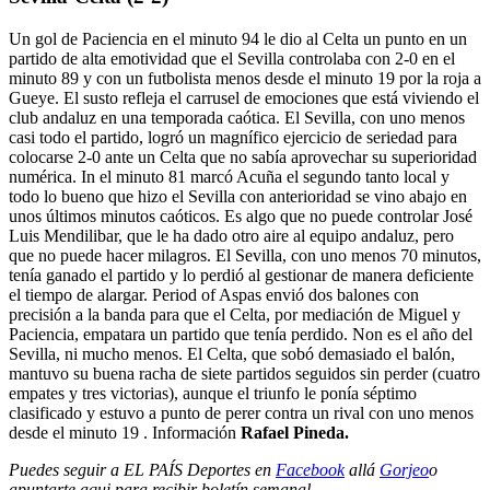
Un gol de Paciencia en el minuto 94 le dio al Celta un punto en un
partido de alta emotividad que el Sevilla controlaba con 2-0 en el
minuto 89 y con un futbolista menos desde el minuto 19 por la roja a
Gueye. El susto refleja el carrusel de emociones que está viviendo el
club andaluz en una temporada caótica. El Sevilla, con uno menos
casi todo el partido, logró un magnífico ejercicio de seriedad para
colocarse 2-0 ante un Celta que no sabía aprovechar su superioridad
numérica. In el minuto 81 marcó Acuña el segundo tanto local y
todo lo bueno que hizo el Sevilla con anterioridad se vino abajo en
unos últimos minutos caóticos. Es algo que no puede controlar José
Luis Mendilibar, que le ha dado otro aire al equipo andaluz, pero
que no puede hacer milagros. El Sevilla, con uno menos 70 minutos,
tenía ganado el partido y lo perdió al gestionar de manera deficiente
el tiempo de alargar. Period of Aspas envió dos balones con
precisión a la banda para que el Celta, por mediación de Miguel y
Paciencia, empatara un partido que tenía perdido. Non es el año del
Sevilla, ni mucho menos. El Celta, que sobó demasiado el balón,
mantuvo su buena racha de siete partidos seguidos sin perder (cuatro
empates y tres victorias), aunque el triunfo le ponía séptimo
clasificado y estuvo a punto de perer contra un rival con uno menos
desde el minuto 19 . Información
Rafael Pineda.
Puedes seguir a EL PAÍS Deportes en
Facebook
allá
Gorjeo
o
apuntarte aqui para recibir
boletín semanal
.