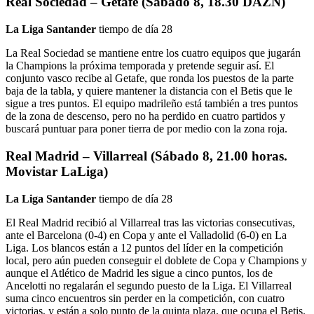
Real Sociedad – Getafe (Sábado 8, 18.30 DAZN)
La Liga Santander
tiempo de día 28
La Real Sociedad se mantiene entre los cuatro equipos que jugarán
la Champions la próxima temporada y pretende seguir así. El
conjunto vasco recibe al Getafe, que ronda los puestos de la parte
baja de la tabla, y quiere mantener la distancia con el Betis que le
sigue a tres puntos. El equipo madrileño está también a tres puntos
de la zona de descenso, pero no ha perdido en cuatro partidos y
buscará puntuar para poner tierra de por medio con la zona roja.
Real Madrid – Villarreal (Sábado 8, 21.00 horas.
Movistar LaLiga)
La Liga Santander
tiempo de día 28
El Real Madrid recibió al Villarreal tras las victorias consecutivas,
ante el Barcelona (0-4) en Copa y ante el Valladolid (6-0) en La
Liga. Los blancos están a 12 puntos del líder en la competición
local, pero aún pueden conseguir el doblete de Copa y Champions y
aunque el Atlético de Madrid les sigue a cinco puntos, los de
Ancelotti no regalarán el segundo puesto de la Liga. El Villarreal
suma cinco encuentros sin perder en la competición, con cuatro
victorias, y están a solo punto de la quinta plaza, que ocupa el Betis.