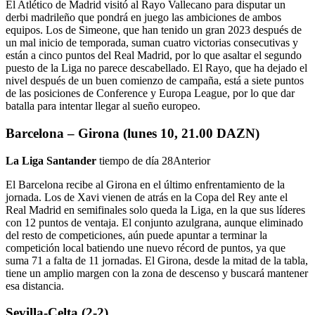
El Atlético de Madrid visitó al Rayo Vallecano para disputar un
derbi madrileño que pondrá en juego las ambiciones de ambos
equipos. Los de Simeone, que han tenido un gran 2023 después de
un mal inicio de temporada, suman cuatro victorias consecutivas y
están a cinco puntos del Real Madrid, por lo que asaltar el segundo
puesto de la Liga no parece descabellado. El Rayo, que ha dejado el
nivel después de un buen comienzo de campaña, está a siete puntos
de las posiciones de Conference y Europa League, por lo que dar
batalla para intentar llegar al sueño europeo.
Barcelona – Girona (lunes 10, 21.00 DAZN)
La Liga Santander
tiempo de día 28
Anterior
El Barcelona recibe al Girona en el último enfrentamiento de la
jornada. Los de Xavi vienen de atrás en la Copa del Rey ante el
Real Madrid en semifinales solo queda la Liga, en la que sus líderes
con 12 puntos de ventaja. El conjunto azulgrana, aunque eliminado
del resto de competiciones, aún puede apuntar a terminar la
competición local batiendo une nuevo récord de puntos, ya que
suma 71 a falta de 11 jornadas. El Girona, desde la mitad de la tabla,
tiene un amplio margen con la zona de descenso y buscará mantener
esa distancia.
Sevilla-Celta (2-2)