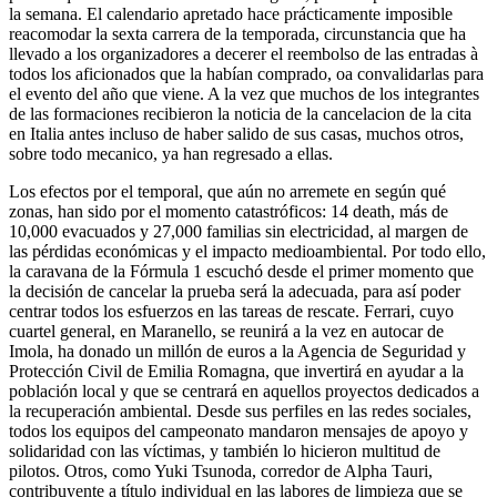
la semana. El calendario apretado hace prácticamente imposible
reacomodar la sexta carrera de la temporada, circunstancia que ha
llevado a los organizadores a decerer el reembolso de las entradas à
todos los aficionados que la habían comprado, oa convalidarlas para
el evento del año que viene. A la vez que muchos de los integrantes
de las formaciones recibieron la noticia de la cancelacion de la cita
en Italia antes incluso de haber salido de sus casas, muchos otros,
sobre todo mecanico, ya han regresado a ellas.
Los efectos por el temporal, que aún no arremete en según qué
zonas, han sido por el momento catastróficos: 14 death, más de
10,000 evacuados y 27,000 familias sin electricidad, al margen de
las pérdidas económicas y el impacto medioambiental. Por todo ello,
la caravana de la Fórmula 1 escuchó desde el primer momento que
la decisión de cancelar la prueba será la adecuada, para así poder
centrar todos los esfuerzos en las tareas de rescate. Ferrari, cuyo
cuartel general, en Maranello, se reunirá a la vez en autocar de
Imola, ha donado un millón de euros a la Agencia de Seguridad y
Protección Civil de Emilia Romagna, que invertirá en ayudar a la
población local y que se centrará en aquellos proyectos dedicados a
la recuperación ambiental. Desde sus perfiles en las redes sociales,
todos los equipos del campeonato mandaron mensajes de apoyo y
solidaridad con las víctimas, y también lo hicieron multitud de
pilotos. Otros, como Yuki Tsunoda, corredor de Alpha Tauri,
contribuyente a título individual en las labores de limpieza que se