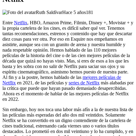
Ruth Saldívar
Hace 5 años
181
Entre
Netflix
, HBO, Amazon Prime, Filmin, Disney +, Movistar + y
la propia cartelera de los cines, es difícil saber qué ver. Tenemos
tantas recomendaciones, estrenos y contenido que hay que descartar
diez cosas para ver otra. Por eso en Esquire nos empeñamos en
asistirte, aunque sea con un granito de arena y nuestra humilde y
nada respetable opinión. Hemos hablado de las 110 mejores
películas de la historia del cine o de las cien mejores películas de la
década que quizá no hayas visto. Mas, si eres de esos a los que les
basta y les sobra con no salir de Netflix para saciar sus ojos y su
espíritu cinematográfico, asimismo hemos puesto de nuestra parte.
Al fin y a la postre, hemos hablado de las
mejores películas de
Netflix
en 2021, de las películas y
series de Netflix
más alabadas por
la crítica que puede que hayan pasado demasiado desapercibidas.
Ahora es el momento de hablar de las mejores películas de Netflix
en 2022.
Sin embargo, hoy nos toca una labor más afín a la de nuestra lista de
las películas más esperadas del año dos mil veintidos. Solamente
Netflix se ha convertido en un digno contendiente de la cartelera de
cines tradicional, estrenando cada viernes uno o varios títulos
destacados. Lo prometió en dos mil veintiuno y lo ha cumplido, y en