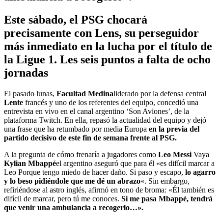
Este sábado, el PSG chocará
precisamente con Lens, su perseguidor
más inmediato en la lucha por el título de
la Ligue 1. Les seis puntos a falta de ocho
jornadas
El pasado lunas,
Facultad Medina
liderado por la defensa central
Lente
francés y uno de los referentes del equipo, concedió una
entrevista en vivo en el canal argentino ‘Son Aviones’, de la
plataforma Twitch. En ella, repasó la actualidad del equipo y dejó
una frase que ha retumbado por media Europa
en la previa del
partido decisivo de este fin de semana frente al PSG.
A la pregunta de cómo frenaría a jugadores como
Leo Messi
Vaya
Kylian Mbappé
el argentino aseguró que para él «es difícil marcar a
Leo
Porque tengo miedo de hacer daño. Si paso y escapo,
lo agarro
y lo beso pidiéndole que me dé un abrazo
«. Sin embargo,
refiriéndose al astro inglés, afirmó en tono de broma: «Él también es
difícil de marcar, pero tú me conoces.
Si me pasa Mbappé, tendrá
que venir una ambulancia a recogerlo…».