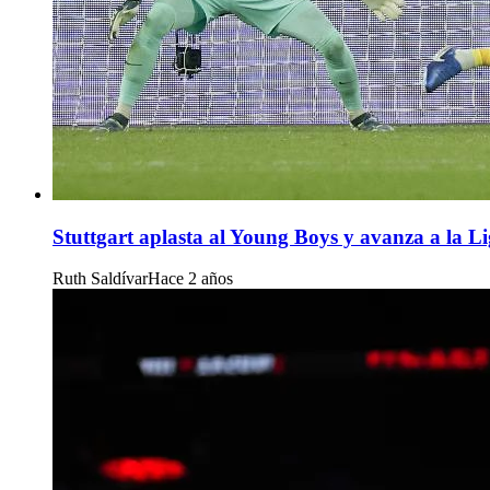
Stuttgart aplasta al Young Boys y avanza a la L
Ruth Saldívar
Hace 2 años