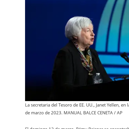
La secretaria del Tesoro de EE. UU., Janet Yellen, e
de marzo de 2023.
MANUAL BALCE CENETA / AP