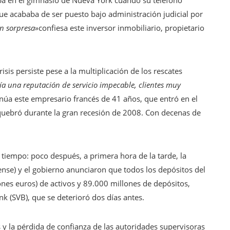
a en el gimnasio de Nueva York cuando su teléfono
ue acababa de ser puesto bajo administración judicial por
n sorpresa»
confiesa este inversor inmobiliario, propietario
risis persiste pese a la multiplicación de los rescates
ía una reputación de servicio impecable, clientes muy
núa este empresario francés de 41 años, que entró en el
uebró durante la gran recesión de 2008. Con decenas de
tiempo: poco después, a primera hora de la tarde, la
ense) y el gobierno anunciaron que todos los depósitos del
ones euros) de activos y 89.000 millones de depósitos,
nk (SVB), que se deterioró dos días antes.
s y la pérdida de confianza de las autoridades supervisoras