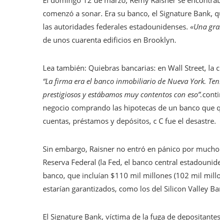
El domingo 12 de marzo, Rémy Raisner se encontrab
comenzó a sonar. Era su banco, el Signature Bank, q
las autoridades federales estadounidenses.
«Una gra
de unos cuarenta edificios en Brooklyn.
Artículo
Lea también:
Quiebras bancarias: en Wall Street, la c
reservado
“La firma era el banco inmobiliario de Nueva York. Ten
para
prestigiosos y estábamos muy contentos con eso”.
conti
nuestros
negocio comprando las hipotecas de un banco que q
suscriptores
cuentas, préstamos y depósitos, c C fue el desastre.
Sin embargo, Raisner no entró en pánico por mucho 
Reserva Federal (la Fed, el banco central estadounid
banco, que incluían $110 mil millones (102 mil mill
estarían garantizados, como los del Silicon Valley Ba
El Signature Bank, víctima de la fuga de depositante