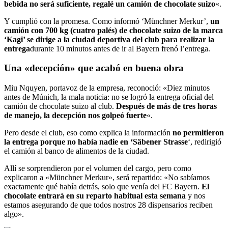
bebida no será suficiente, regalé un camión de chocolate suizo
«.
Y cumplió con la promesa. Como informó ‘Münchner Merkur’,
un
camión con 700 kg (cuatro palés) de chocolate suizo de la marca
‘Kagi’ se dirige a la ciudad deportiva del club para realizar la
entrega
durante 10 minutos antes de ir al Bayern frenó l’entrega.
Una «decepción» que acabó en buena obra
Miu Nquyen, portavoz de la empresa, reconoció: «Diez minutos
antes de Múnich, la mala noticia: no se logró la entrega oficial del
camión de chocolate suizo al club.
Después de más de tres horas
de manejo, la decepción nos golpeó fuerte
«.
Pero desde el club, eso como explica la información
no permitieron
la entrega porque no había nadie en ‘Säbener Strasse
‘, redirigió
el camión al banco de alimentos de la ciudad.
Allí se sorprendieron por el volumen del cargo, pero como
explicaron a «Münchner Merkur», será repartido: «No sabíamos
exactamente qué había detrás, solo que venía del FC Bayern.
El
chocolate entrará en su reparto habitual esta semana
y nos
estamos asegurando de que todos nostros 28 dispensarios reciben
algo».