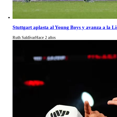
Stuttgart aplasta al Young Boys y avanza a la L
Ruth Saldívar
Hace 2 años