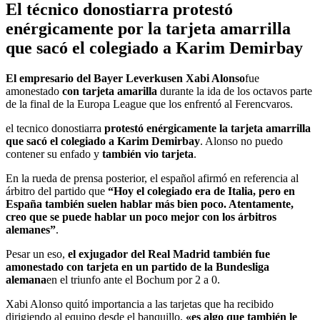
El técnico donostiarra protestó
enérgicamente por la tarjeta amarrilla
que sacó el colegiado a Karim Demirbay
El empresario del Bayer Leverkusen Xabi Alonso
fue
amonestado
con tarjeta amarilla
durante la ida de los octavos parte
de la final de la Europa League que los enfrentó al Ferencvaros.
el tecnico donostiarra
protestó enérgicamente la tarjeta amarrilla
que sacó el colegiado a Karim Demirbay
. Alonso no puedo
contener su enfado y
también vio tarjeta
.
En la rueda de prensa posterior, el español afirmó en referencia al
árbitro del partido que
“Hoy el colegiado era de Italia, pero en
España también suelen hablar más bien poco. Atentamente,
creo que se puede hablar un poco mejor con los árbitros
alemanes”
.
Pesar un eso,
el exjugador del Real Madrid también fue
amonestado con tarjeta en un partido de la Bundesliga
alemana
en el triunfo ante el Bochum por 2 a 0.
Xabi Alonso quitó importancia a las tarjetas que ha recibido
dirigiendo al equipo desde el banquillo,
«es algo que también le