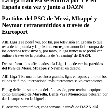
La liga francesa se emitirá por TV en
España esta vez y junto a DAZN
Partidos del PSG de Messi, Mbappé y
Neymar retransmitidos a través de
Eurosport
Allá
Liga 1
se podrá ver, por fin, por televisión en España lo que
resta de temporada y la próxima.
eurosport
anunció la compra de
los derechos televisivos y, por tanto, la liga francesa se podrá ver
online a través de la plataforma de ‘streaming’ de
DAZN
.
De esta forma, los aficionados a la
Liga 1
puede ver
los partidos
del PSG de Messi, Mbappé y Neymar
en directo.
Allá
Liga 1
Es una de las cinco grandes ligas europeas y uno de los
clubes de fútbol internacional más interesantes salvo excepciones.
El
psg
defiende su corona del año pasado, pero tendrá a equipos
como
Olímpico de Marsella
,
Lente
Vaya
Mónaco
que pelearán por
dar la sorpresa en la Ligue1.
El acuerdo permitirá ver, cada semana, a través de
DAZN
allá