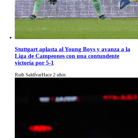
Stuttgart aplasta al Young Boys y avanza a la
Liga de Campeones con una contundente
victoria por 5-1
Ruth Saldívar
Hace 2 años