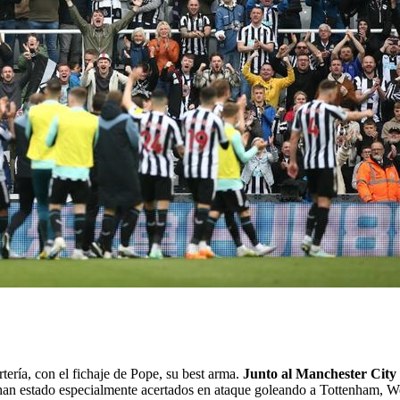
ería, con el fichaje de Pope, su best arma.
Junto al Manchester City 
 han estado especialmente acertados en ataque goleando a Tottenham, 