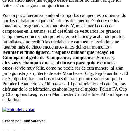
de los aficionados del equipo desde los años 80 cada vez que los
‘citizens’ conseguían un gran triunfo.
Poco a poco fueron saltando al campo los campeones, comenzando
por los trabajadores que están detrás del cuerpo técnico y de los
jugadores, los grandes protagonistas. Y, tras situar la copa de
campeones en la tarima, salió del túnel de vestuarios los grandes
campeones, comenzando por el cuerpo técnico y acabando por los
futbolistas, que recibió las medallas de campeones -solo los que
jugaron más de cinco encuentros- antes del gran momento :
levantar el título liguero, ‘responsabilidad’ que recayó en
Gündogan al grito de ‘Campeones, campeones’.
Sonrísas,
abrazos y champán que se atribuyen para quitarse unos a
otros,
se vio muy feliz, como no podía ser de otra manera, al gran
protagonista y arquitecto de este Manchester City, Pep Guardiola. El
de Santpedor, tras muchos meses de trabajo duro, sumó su quinta
Premier League de las últimas seis. El pensamiento del catalán, tras
disfrutar de la celebración, es ahora lograr el triplete. Faltan FA Cup
y Champions League, con Manchester United e Inter Milan Esperan
en la final.
Creado por Ruth Saldívar