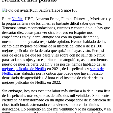
Ruth Saldívar
Hace 5 años
168
Entre
Netflix
, HBO, Amazon Prime, Filmin, Disney +, Movistar + y
la propia cartelera de los cines, es bastante difícil saber qué ver.
Tenemos tantas recomendaciones, estrenos y contenido que hay que
descartar diez cosas para ver otra. Por eso en Esquire nos
empeñamos en ayudarte, aunque sea con un grano de arena y
nuestra humilde y nada respetable opinión. Hemos hablado de las
ciento diez mejores películas de la historia del cine o de las 100
mejores películas de la década que quizá no hayas visto. Pero, si
eres de esos a los que les basta y les sobra con no salir de Netflix
para saciar sus ojos y su espíritu cinematográfico, asimismo hemos
puesto de nuestra parte. Al fin y a la postre, hemos hablado de las
mejores películas de Netflix
en 2021, de las películas y
series de
Netflix
más alabadas por la crítica que puede que hayan pasado
demasiado desapercibidas. Ahora es el instante de charlar de las
mejores películas de Netflix en 2022.
Sin embargo, hoy nos toca una labor más similar a la de nuestra lista
de las películas más esperadas del año dos mil veintidos. Solamente
Netflix se ha transformado en un digno competidor de la cartelera de
cines tradicional, estrenando cada viernes uno o varios títulos
destacados. Lo prometió en dos mil veintiuno y lo ha cumplido, y en