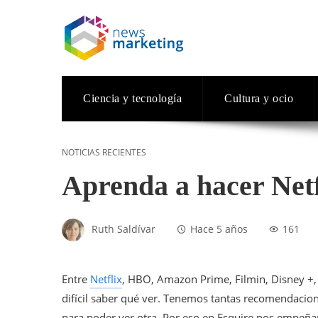
Ciencia y tecnología
Cultura y ocio
NOTICIAS RECIENTES
Aprenda a hacer Netf
Ruth Saldívar
Hace 5 años
161
Entre
Netflix
, HBO, Amazon Prime, Filmin, Disney +, M
difícil saber qué ver. Tenemos tantas recomendacion
para poder ver otra. Por eso en Esquire nos empeñ