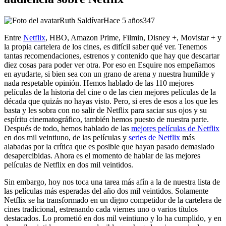
Ruth Saldívar
Hace 5 años
347
Entre
Netflix
, HBO, Amazon Prime, Filmin, Disney +, Movistar + y
la propia cartelera de los cines, es difícil saber qué ver. Tenemos
tantas recomendaciones, estrenos y contenido que hay que descartar
diez cosas para poder ver otra. Por eso en Esquire nos empeñamos
en ayudarte, si bien sea con un grano de arena y nuestra humilde y
nada respetable opinión. Hemos hablado de las 110 mejores
películas de la historia del cine o de las cien mejores películas de la
década que quizás no hayas visto. Pero, si eres de esos a los que les
basta y les sobra con no salir de Netflix para saciar sus ojos y su
espíritu cinematográfico, también hemos puesto de nuestra parte.
Después de todo, hemos hablado de las
mejores películas de Netflix
en dos mil veintiuno, de las películas y
series de Netflix
más
alabadas por la crítica que es posible que hayan pasado demasiado
desapercibidas. Ahora es el momento de hablar de las mejores
películas de Netflix en dos mil veintidos.
Sin embargo, hoy nos toca una tarea más afín a la de nuestra lista de
las películas más esperadas del año dos mil veintidos. Solamente
Netflix se ha transformado en un digno competidor de la cartelera de
cines tradicional, estrenando cada viernes uno o varios títulos
destacados. Lo prometió en dos mil veintiuno y lo ha cumplido, y en