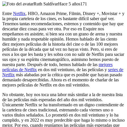
Ruth Saldívar
Hace 5 años
171
Entre
Netflix
, HBO, Amazon Prime, Filmin, Disney +, Movistar + y
la propia cartelera de los cines, es bastante difícil saber qué ver.
Tenemos tantas recomendaciones, estrenos y contenido que hay que
descartar diez cosas para ver otra. Por eso en Esquire nos
empeñamos en asistirte, si bien sea con un grano de arena y nuestra
humilde y nada respetable opinión. Hemos hablado de las ciento
diez mejores películas de la historia del cine o de las 100 mejores
películas de la década que tal vez no hayas visto. Pero, si eres de
esos a los que les basta y les sobra con no salir de Netflix para saciar
sus ojos y su espíritu cinematográfico, asimismo hemos puesto de
nuestra parte. Después de todo, hemos hablado de las
mejores
películas de Netflix
en dos mil veintiuno, de las películas y
series de
Netflix
más alabadas por la crítica que es posible que hayan pasado
demasiado desapercibidas. Ahora es el momento de charlar de las
mejores películas de Netflix en dos mil veintidos.
No obstante, hoy nos toca una labor más similar a la de nuestra lista
de las películas más esperadas del año dos mil veintidos.
Únicamente Netflix se ha transformado en un digno contendiente de
la cartelera de cines tradicional, estrenando cada viernes uno o
varios títulos señalados. Lo prometió en dos mil veintiuno y lo ha
cumplido, y en 2022 es muy predecible que haga lo mismo o incluso
mejor. Por eso, cuando reuníamos las películas más esperadas que