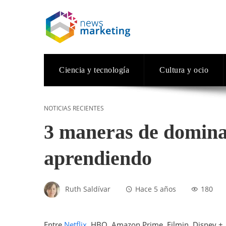
Ciencia y tecnología
Cultura y ocio
NOTICIAS RECIENTES
3 maneras de dominar
aprendiendo
Ruth Saldívar
Hace 5 años
180
Entre
Netflix
, HBO, Amazon Prime, Filmin, Disney +, M