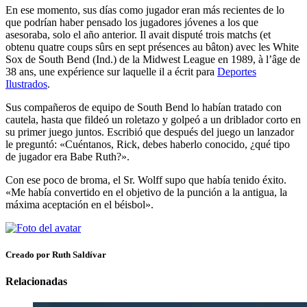
En ese momento, sus días como jugador eran más recientes de lo
que podrían haber pensado los jugadores jóvenes a los que
asesoraba, solo el año anterior. Il avait disputé trois matchs (et
obtenu quatre coups sûrs en sept présences au bâton) avec les White
Sox de South Bend (Ind.) de la Midwest League en 1989, à l’âge de
38 ans, une expérience sur laquelle il a écrit para
Deportes
Ilustrados
.
Sus compañeros de equipo de South Bend lo habían tratado con
cautela, hasta que fildeó un roletazo y golpeó a un driblador corto en
su primer juego juntos. Escribió que después del juego un lanzador
le preguntó: «Cuéntanos, Rick, debes haberlo conocido, ¿qué tipo
de jugador era Babe Ruth?».
Con ese poco de broma, el Sr. Wolff supo que había tenido éxito.
«Me había convertido en el objetivo de la punción a la antigua, la
máxima aceptación en el béisbol».
Creado por Ruth Saldívar
Relacionadas