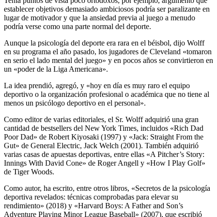
Tenía puntos de vista poco ortodoxos; por ejemplo, argumentó que
establecer objetivos demasiado ambiciosos podría ser paralizante en
lugar de motivador y que la ansiedad previa al juego a menudo
podría verse como una parte normal del deporte.
Aunque la psicología del deporte era rara en el béisbol, dijo Wolff
en su programa el año pasado, los jugadores de Cleveland «tomaron
en serio el lado mental del juego» y en pocos años se convirtieron en
un «poder de la Liga Americana».
La idea prendió, agregó, y «hoy en día es muy raro el equipo
deportivo o la organización profesional o académica que no tiene al
menos un psicólogo deportivo en el personal».
Como editor de varias editoriales, el Sr. Wolff adquirió una gran
cantidad de bestsellers del New York Times, incluidos «Rich Dad
Poor Dad» de Robert Kiyosaki (1997) y «Jack: Straight From the
Gut» de General Electric, Jack Welch (2001). También adquirió
varias casas de apuestas deportivas, entre ellas «A Pitcher’s Story:
Innings With David Cone» de Roger Angell y «How I Play Golf»
de Tiger Woods.
Como autor, ha escrito, entre otros libros, «Secretos de la psicología
deportiva revelados: técnicas comprobadas para elevar su
rendimiento» (2018) y «Harvard Boys: A Father and Son’s
Adventure Playing Minor League Baseball» (2007), que escribió