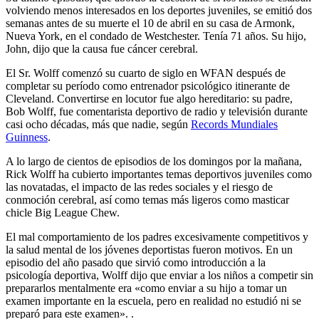
volviendo menos interesados ​​en los deportes juveniles, se emitió dos
semanas antes de su muerte el 10 de abril en su casa de Armonk,
Nueva York, en el condado de Westchester. Tenía 71 años. Su hijo,
John, dijo que la causa fue cáncer cerebral.
El Sr. Wolff comenzó su cuarto de siglo en WFAN después de
completar su período como entrenador psicológico itinerante de
Cleveland. Convertirse en locutor fue algo hereditario: su padre,
Bob Wolff, fue comentarista deportivo de radio y televisión durante
casi ocho décadas, más que nadie, según
Records Mundiales
Guinness
.
A lo largo de cientos de episodios de los domingos por la mañana,
Rick Wolff ha cubierto importantes temas deportivos juveniles como
las novatadas, el impacto de las redes sociales y el riesgo de
conmoción cerebral, así como temas más ligeros como masticar
chicle Big League Chew.
El mal comportamiento de los padres excesivamente competitivos y
la salud mental de los jóvenes deportistas fueron motivos. En un
episodio del año pasado que sirvió como introducción a la
psicología deportiva, Wolff dijo que enviar a los niños a competir sin
prepararlos mentalmente era «como enviar a su hijo a tomar un
examen importante en la escuela, pero en realidad no estudió ni se
preparó para este examen». .