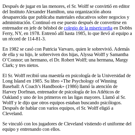
Después de jugar en las menores, el Sr. Wolff se convirtió en editor
del Instituto Alexander Hamilton, una organización ahora
desaparecida que publicaba materiales educativos sobre negocios y
administración. Continuó en ese puesto después de convertirse en
entrenador en jefe de béisbol de
colegio de la misericordia
en Dobbs
Ferry, NY, en 1978. Entrenó allí hasta 1985, lo que llevó al equipo a
un récord de 114-81-3.
En 1982 se casó con Patricia Varvaro, quien le sobrevivió. Además
de ella y su hijo, le sobreviven dos hijas, Alyssa Wolff y Samantha
O’Connor; un hermano, el Dr. Robert Wolff; una hermana, Margy
Clark; y tres nietos.
El Sr. Wolff recibió una maestría en psicología de la Universidad de
Long Island en 1985. Su libro «The Psychology of Winning
Baseball: A Coach’s Handbook» (1986) llamó la atención de
Harvey Dorfman, entrenador de psicología de los Atléticos de
Oakland y uno de los primeros en las ligas mayores. Llamó al Sr.
Wolff y le dijo que otros equipos estaban buscando psicólogos.
Después de hablar con varios equipos, el Sr. Wolff eligió a
Cleveland.
Se vinculó con los jugadores de Cleveland vistiendo el uniforme del
equipo y entrenando con ellos.