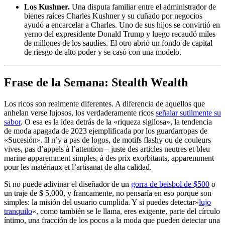
Los Kushner.
Una disputa familiar entre el administrador de
bienes raíces Charles Kushner y su cuñado por negocios
ayudó a encarcelar a Charles. Uno de sus hijos se convirtió en
yerno del expresidente Donald Trump y luego recaudó miles
de millones de los saudíes. El otro abrió un fondo de capital
de riesgo de alto poder y se casó con una modelo.
Frase de la Semana: Stealth Wealth
Los ricos son realmente diferentes. A diferencia de aquellos que
anhelan verse lujosos, los verdaderamente ricos
señalar sutilmente su
sabor
. O esa es la idea detrás de la «riqueza sigilosa», la tendencia
de moda apagada de 2023 ejemplificada por los guardarropas de
«Sucesión». Il n’y a pas de logos, de motifs flashy ou de couleurs
vives, pas d’appels à l’attention – juste des articles neutres et bleu
marine apparemment simples, à des prix exorbitants, apparemment
pour les matériaux et l’artisanat de alta calidad.
Si no puede adivinar el diseñador de un
gorra de beisbol de $500
o
un traje de $ 5,000, y francamente, no pensaría en eso porque son
simples: la misión del usuario cumplida. Y si puedes detectar»
lujo
tranquilo
«, como también se le llama, eres exigente, parte del círculo
íntimo, una fracción de los pocos a la moda que pueden detectar una