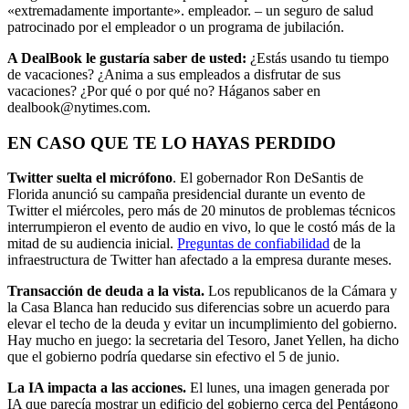
«extremadamente importante». empleador. – un seguro de salud
patrocinado por el empleador o un programa de jubilación.
A DealBook le gustaría saber de usted:
¿Estás usando tu tiempo
de vacaciones? ¿Anima a sus empleados a disfrutar de sus
vacaciones? ¿Por qué o por qué no? Háganos saber en
dealbook@nytimes.com.
EN CASO QUE TE LO HAYAS PERDIDO
Twitter suelta el micrófono
. El gobernador Ron DeSantis de
Florida anunció su campaña presidencial durante un evento de
Twitter el miércoles, pero más de 20 minutos de problemas técnicos
interrumpieron el evento de audio en vivo, lo que le costó más de la
mitad de su audiencia inicial.
Preguntas de confiabilidad
de la
infraestructura de Twitter han afectado a la empresa durante meses.
Transacción de deuda a la vista.
Los republicanos de la Cámara y
la Casa Blanca han reducido sus diferencias sobre un acuerdo para
elevar el techo de la deuda y evitar un incumplimiento del gobierno.
Hay mucho en juego: la secretaria del Tesoro, Janet Yellen, ha dicho
que el gobierno podría quedarse sin efectivo el 5 de junio.
La IA impacta a las acciones.
El lunes, una imagen generada por
IA que parecía mostrar un edificio del gobierno cerca del Pentágono