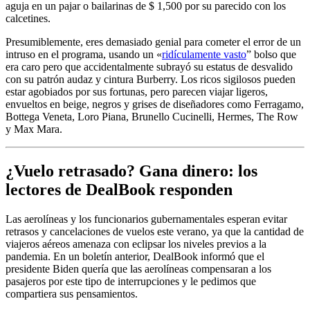
aguja en un pajar o bailarinas de $ 1,500 por su parecido con los
calcetines.
Presumiblemente, eres demasiado genial para cometer el error de un
intruso en el programa, usando un «
ridículamente vasto
” bolso que
era caro pero que accidentalmente subrayó su estatus de desvalido
con su patrón audaz y cintura Burberry. Los ricos sigilosos pueden
estar agobiados por sus fortunas, pero parecen viajar ligeros,
envueltos en beige, negros y grises de diseñadores como Ferragamo,
Bottega Veneta, Loro Piana, Brunello Cucinelli, Hermes, The Row
y Max Mara.
¿Vuelo retrasado? Gana dinero: los
lectores de DealBook responden
Las aerolíneas y los funcionarios gubernamentales esperan evitar
retrasos y cancelaciones de vuelos este verano, ya que la cantidad de
viajeros aéreos amenaza con eclipsar los niveles previos a la
pandemia. En un boletín anterior, DealBook informó que el
presidente Biden quería que las aerolíneas compensaran a los
pasajeros por este tipo de interrupciones y le pedimos que
compartiera sus pensamientos.