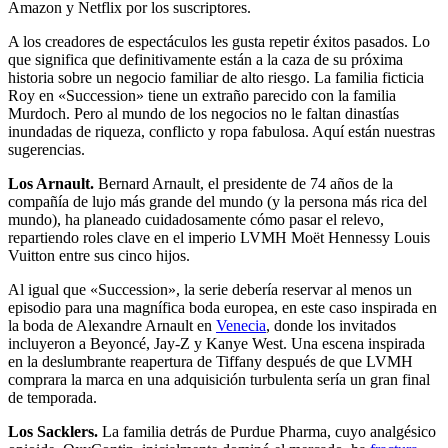
Amazon y Netflix por los suscriptores.
A los creadores de espectáculos les gusta repetir éxitos pasados. Lo
que significa que definitivamente están a la caza de su próxima
historia sobre un negocio familiar de alto riesgo. La familia ficticia
Roy en «Succession» tiene un extraño parecido con la familia
Murdoch. Pero al mundo de los negocios no le faltan dinastías
inundadas de riqueza, conflicto y ropa fabulosa. Aquí están nuestras
sugerencias.
Los Arnault.
Bernard Arnault, el presidente de 74 años de la
compañía de lujo más grande del mundo (y la persona más rica del
mundo), ha planeado cuidadosamente cómo pasar el relevo,
repartiendo roles clave en el imperio LVMH Moët Hennessy Louis
Vuitton entre sus cinco hijos.
Al igual que «Succession», la serie debería reservar al menos un
episodio para una magnífica boda europea, en este caso inspirada en
la boda de Alexandre Arnault en
Venecia
, donde los invitados
incluyeron a Beyoncé, Jay-Z y Kanye West. Una escena inspirada
en la deslumbrante reapertura de Tiffany después de que LVMH
comprara la marca en una adquisición turbulenta sería un gran final
de temporada.
Los Sacklers.
La familia detrás de Purdue Pharma, cuyo analgésico