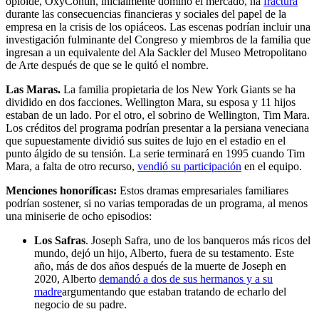
opioide, OxyContin, inicialmente dominó el mercado, ha
fractura
durante las consecuencias financieras y sociales del papel de la
empresa en la crisis de los opiáceos. Las escenas podrían incluir una
investigación fulminante del Congreso y miembros de la familia que
ingresan a un equivalente del Ala Sackler del Museo Metropolitano
de Arte después de que se le quitó el nombre.
Las Maras.
La familia propietaria de los New York Giants se ha
dividido en dos facciones. Wellington Mara, su esposa y 11 hijos
estaban de un lado. Por el otro, el sobrino de Wellington, Tim Mara.
Los créditos del programa podrían presentar a la persiana veneciana
que supuestamente dividió sus suites de lujo en el estadio en el
punto álgido de su tensión. La serie terminará en 1995 cuando Tim
Mara, a falta de otro recurso,
vendió su participación
en el equipo.
Menciones honoríficas:
Estos dramas empresariales familiares
podrían sostener,
si no varias temporadas de un programa, al menos
una miniserie de ocho episodios:
Los Safras
. Joseph Safra, uno de los banqueros más ricos del
mundo, dejó un hijo, Alberto, fuera de su testamento. Este
año, más de dos años después de la muerte de Joseph en
2020, Alberto
demandó a dos de sus hermanos y a su
madre
argumentando que estaban tratando de echarlo del
negocio de su padre.