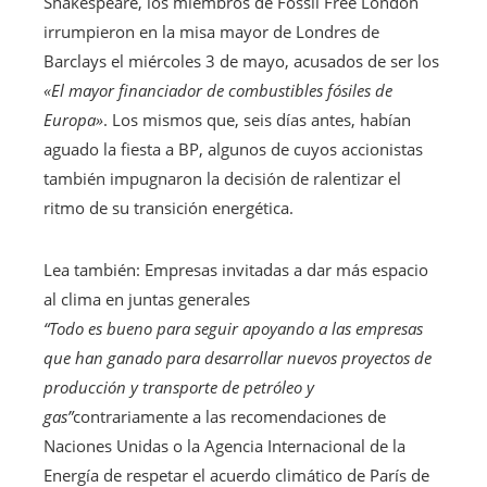
Shakespeare, los miembros de Fossil Free London
irrumpieron en la misa mayor de Londres de
Barclays el miércoles 3 de mayo, acusados ​​de ser los
«El mayor financiador de combustibles fósiles de
Europa»
. Los mismos que, seis días antes, habían
aguado la fiesta a BP, algunos de cuyos accionistas
también impugnaron la decisión de ralentizar el
ritmo de su transición energética.
Artículo
Lea también:
Empresas invitadas a dar más espacio
reservado
al clima en juntas generales
para
“Todo es bueno para seguir apoyando a las empresas
nuestros
que han ganado para desarrollar nuevos proyectos de
suscriptores
producción y transporte de petróleo y
gas”
contrariamente a las recomendaciones de
Naciones Unidas o la Agencia Internacional de la
Energía de respetar el acuerdo climático de París de