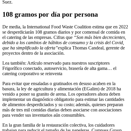
Suez.
108 gramos por día por persona
De media, la International Food Waste Coalition estima que en 2022
se desperdiciarán 108 gramos diarios y por comensal de comida en
el catering de las empresas. Cifras que
“Son más bien decrecientes,
debido a los cambios de hábitos de consumo y la crisis del Covid,
que ha simplificado la oferta”
explica Thomas Candeal, gerente de
proyectos dentro de la asociación.
Lea también:
Artículo reservado para nuestros suscriptores
Frigorífico conectado, autoservicio, brasería de alta gama… el
catering corporativo se reinventa
Para evitar que ensaladas o gratinados en desuso acaben en la
basura, la ley de agricultura y alimentación (EGalim) de 2018 ha
venido a poner su granito de arena. Los operadores ahora deben
implementar un diagnóstico obligatorio para estimar las cantidades
de alimentos desperdiciados y su costo; además, quienes preparan
más de tres mil comidas diarias deben asociarse con asociaciones
para vender sus inventarios aún consumibles.
En la gran familia de la restauración colectiva, los cuidadores
trabajan para reducir el tamaño de las papeleras. Compass Group