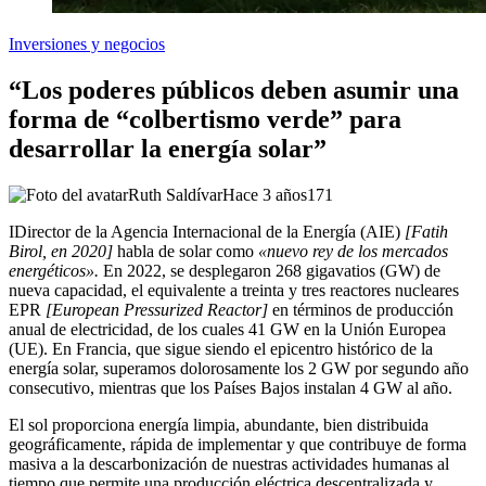
Inversiones y negocios
“Los poderes públicos deben asumir una
forma de “colbertismo verde” para
desarrollar la energía solar”
Ruth Saldívar
Hace 3 años
171
I
Director de la Agencia Internacional de la Energía (AIE)
[Fatih
Birol, en 2020]
habla de solar como
«nuevo rey de los mercados
energéticos».
En 2022, se desplegaron 268 gigavatios (GW) de
nueva capacidad, el equivalente a treinta y tres reactores nucleares
EPR
[European Pressurized Reactor]
en términos de producción
anual de electricidad, de los cuales 41 GW en la Unión Europea
(UE). En Francia, que sigue siendo el epicentro histórico de la
energía solar, superamos dolorosamente los 2 GW por segundo año
consecutivo, mientras que los Países Bajos instalan 4 GW al año.
El sol proporciona energía limpia, abundante, bien distribuida
geográficamente, rápida de implementar y que contribuye de forma
masiva a la descarbonización de nuestras actividades humanas al
tiempo que permite una producción eléctrica descentralizada y