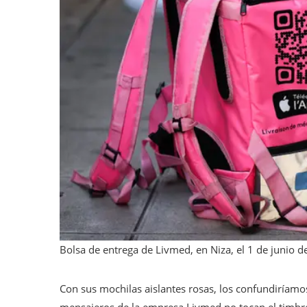
Bolsa de entrega de Livmed, en Niza, el 1 de junio 
Con sus mochilas aislantes rosas, los confundiríamo