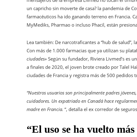
mensajeros de la empresa Livmed no tocan el timbr
un capricho sin moverte de casa? la pandemia de Cov
farmacéuticos ha ido ganando terreno en Francia. 
MyMediks, Pharmao o incluso Phacil, están presiona
Artículo
Lea también:
De narcotraficantes a “hub de salud”, 
reservado
Con más de 1.000 farmacias que ya utilizan su plat
para
ciudades»
Según su fundador, Riviera Livmed’s es uno
nuestros
a finales de 2020, el joven brote creado por Talel 
suscriptores
ciudades de Francia y registra más de 500 pedidos to
“Nuestros usuarios son principalmente padres jóvenes
cuidadores. Un expatriado en Canadá hace regularment
madre en Francia.
“, detalla el ex corredor de seguros
“El uso se ha vuelto más