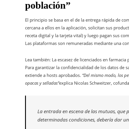
población”
El principio se basa en el de la entrega rápida de co
cercana a ellos en la aplicación, solicitan sus prod
receta digital y la tarjeta vital) y luego pagan sus c
Las plataformas son remuneradas mediante una comi
Artículo
Lea también:
La escasez de licenciados en farmacia 
reservado
Para garantizar la confidencialidad de los datos de s
para
extiende a hosts aprobados.
“Del mismo modo, los pe
nuestros
opacas y selladas”
explica Nicolas Schweitzer, cofund
suscriptores
La entrada en escena de las mutuas, que p
determinadas condiciones, debería dar u