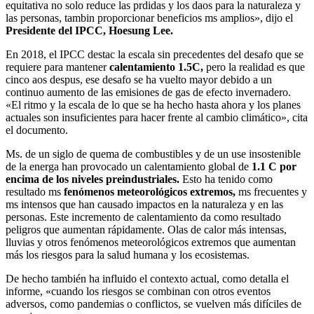
equitativa no solo reduce las prdidas y los daos para la naturaleza y
las personas, tambin proporcionar beneficios ms amplios», dijo el
Presidente del IPCC, Hoesung Lee.
En 2018, el IPCC destac la escala sin precedentes del desafo que se
requiere para mantener
calentamiento 1.5C,
pero la realidad es que
cinco aos despus, ese desafo se ha vuelto mayor debido a un
continuo aumento de las emisiones de gas de efecto invernadero.
«El ritmo y la escala de lo que se ha hecho hasta ahora y los planes
actuales son insuficientes para hacer frente al cambio climático», cita
el documento.
Ms. de un siglo de quema de combustibles y de un use insostenible
de la energa han provocado un calentamiento global de
1.1 C por
encima de los niveles preindustriales.
Esto ha tenido como
resultado ms
fenómenos meteorológicos extremos,
ms frecuentes y
ms intensos que han causado impactos en la naturaleza y en las
personas. Este incremento de calentamiento da como resultado
peligros que aumentan rápidamente. Olas de calor más intensas,
lluvias y otros fenómenos meteorológicos extremos que aumentan
más los riesgos para la salud humana y los ecosistemas.
De hecho también ha influido el contexto actual, como detalla el
informe, «cuando los riesgos se combinan con otros eventos
adversos, como pandemias o conflictos, se vuelven más difíciles de