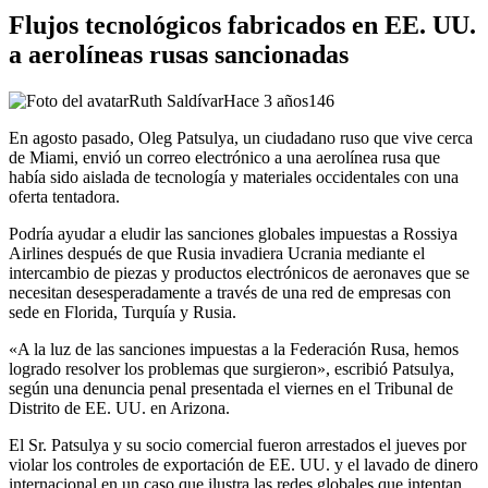
Flujos tecnológicos fabricados en EE. UU.
a aerolíneas rusas sancionadas
Ruth Saldívar
Hace 3 años
146
En agosto pasado, Oleg Patsulya, un ciudadano ruso que vive cerca
de Miami, envió un correo electrónico a una aerolínea rusa que
había sido aislada de tecnología y materiales occidentales con una
oferta tentadora.
Podría ayudar a eludir las sanciones globales impuestas a Rossiya
Airlines después de que Rusia invadiera Ucrania mediante el
intercambio de piezas y productos electrónicos de aeronaves que se
necesitan desesperadamente a través de una red de empresas con
sede en Florida, Turquía y Rusia.
«A la luz de las sanciones impuestas a la Federación Rusa, hemos
logrado resolver los problemas que surgieron», escribió Patsulya,
según una denuncia penal presentada el viernes en el Tribunal de
Distrito de EE. UU. en Arizona.
El Sr. Patsulya y su socio comercial fueron arrestados el jueves por
violar los controles de exportación de EE. UU. y el lavado de dinero
internacional en un caso que ilustra las redes globales que intentan