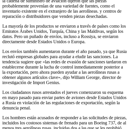
la cadena de suministro de aviación dijeron que las piezas
probablemente provenían de una variedad de fuentes, como el
inventario existente en el extranjero de las aerolíneas. y centros de
reparación o distribuidores que venden piezas desechadas.
La mayoría de los productos se enviaron a través de países como los
Emiratos Árabes Unidos, Turquía, China y las Maldivas, según los
datos. Pero un puñado de envíos, incluso a Rossiya, se enviaron
directamente desde Estados Unidos o Europa.
Los envíos también aumentaron durante el año pasado, ya que Rusia
reclutó empresas globales para ayudar a eludir las sanciones. La
tendencia sugiere que «las redes de evasión de sanciones tardaron en
establecerse durante la lucha de control inmediatamente posterior a
la exportación, pero ahora pueden ayudar a las aerolíneas rusas a
obtener algunos artículos clave», dijo William George, director de
investigación de Import Genius.
Los ciudadanos rusos arrestados el jueves comenzaron su esquema
en mayo pasado para enviar partes de aviones desde Estados Unidos
a Rusia en violación de las regulaciones de exportación, según la
denuncia penal.
Los hombres están acusados ​​de responder a las solicitudes de piezas,
incluidos los costosos sistemas de frenado para un Boeing 737, de al
menos tres aerolíneas rusas, incluidas dos a las que se les prohibió