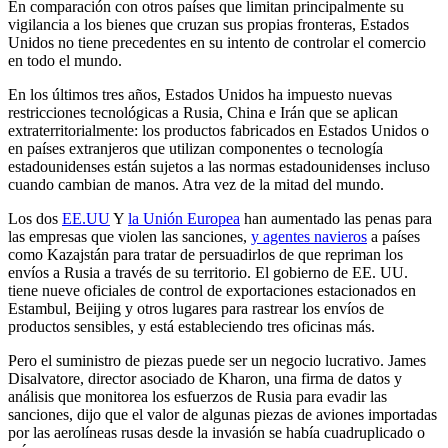
En comparación con otros países que limitan principalmente su
vigilancia a los bienes que cruzan sus propias fronteras, Estados
Unidos no tiene precedentes en su intento de controlar el comercio
en todo el mundo.
En los últimos tres años, Estados Unidos ha impuesto nuevas
restricciones tecnológicas a Rusia, China e Irán que se aplican
extraterritorialmente: los productos fabricados en Estados Unidos o
en países extranjeros que utilizan componentes o tecnología
estadounidenses están sujetos a las normas estadounidenses incluso
cuando cambian de manos. Atra vez de la mitad del mundo.
Los dos
EE.UU
Y
la Unión Europea
han aumentado las penas para
las empresas que violen las sanciones,
y agentes navieros
a países
como Kazajstán para tratar de persuadirlos de que repriman los
envíos a Rusia a través de su territorio. El gobierno de EE. UU.
tiene nueve oficiales de control de exportaciones estacionados en
Estambul, Beijing y otros lugares para rastrear los envíos de
productos sensibles, y está estableciendo tres oficinas más.
Pero el suministro de piezas puede ser un negocio lucrativo. James
Disalvatore, director asociado de Kharon, una firma de datos y
análisis que monitorea los esfuerzos de Rusia para evadir las
sanciones, dijo que el valor de algunas piezas de aviones importadas
por las aerolíneas rusas desde la invasión se había cuadruplicado o