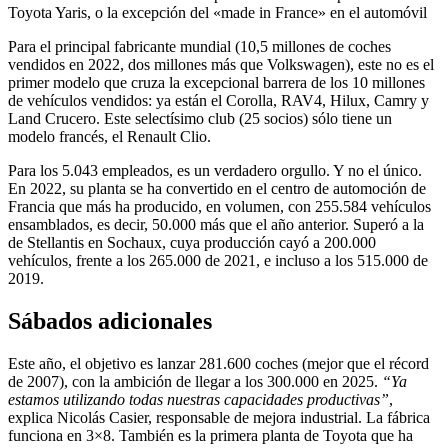
Toyota Yaris, o la excepción del «made in France» en el automóvil
Para el principal fabricante mundial (10,5 millones de coches
vendidos en 2022, dos millones más que Volkswagen), este no es el
primer modelo que cruza la excepcional barrera de los 10 millones
de vehículos vendidos: ya están el Corolla, RAV4, Hilux, Camry y
Land Crucero. Este selectísimo club (25 socios) sólo tiene un
modelo francés, el Renault Clio.
Para los 5.043 empleados, es un verdadero orgullo. Y no el único.
En 2022, su planta se ha convertido en el centro de automoción de
Francia que más ha producido, en volumen, con 255.584 vehículos
ensamblados, es decir, 50.000 más que el año anterior. Superó a la
de Stellantis en Sochaux, cuya producción cayó a 200.000
vehículos, frente a los 265.000 de 2021, e incluso a los 515.000 de
2019.
Sábados adicionales
Este año, el objetivo es lanzar 281.600 coches (mejor que el récord
de 2007), con la ambición de llegar a los 300.000 en 2025.
“Ya
estamos utilizando todas nuestras capacidades productivas”
,
explica Nicolás Casier, responsable de mejora industrial. La fábrica
funciona en 3×8. También es la primera planta de Toyota que ha