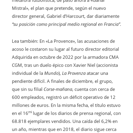
Mistral», el plan que pretende, según el nuevo
director general, Gabriel d’Harcourt,
dar diariamente
“su posición como principal medio regional en Francia”
.
Artículo
Lea también:
En «La Provence», las acusaciones de
reservado
acoso le costaron su lugar al futuro director editorial
para
Adquirida en octubre de 2022 por la armadora CMA
nuestros
CGM, tras un duelo épico con Xavier Niel (accionista
suscriptores
individual de la
Mundo
),
La Provenza
atacar una
pendiente difícil. A finales de diciembre, el grupo,
que sin su filial
Corse-mañana
, cuenta con cerca de
600 empleados, registró un déficit operativo de 12
millones de euros. En la misma fecha, el título estuvo
mi
en el 16
lugar de los diarios de prensa regional, con
68.818 ejemplares vendidos. Una caída del 6,2% en
un año, mientras que en 2018, el diario sigue cerca