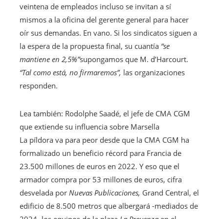
veintena de empleados incluso se invitan a sí
mismos a la oficina del gerente general para hacer
oír sus demandas. En vano. Si los sindicatos siguen a
la espera de la propuesta final, su cuantía
“se
mantiene en 2,5%”
supongamos que M. d’Harcourt.
“Tal como está, no firmaremos”,
las organizaciones
responden.
Artículo
Lea también:
Rodolphe Saadé, el jefe de CMA CGM
reservado
que extiende su influencia sobre Marsella
para
La píldora va para peor desde que la CMA CGM ha
nuestros
formalizado un beneficio récord para Francia de
suscriptores
23.500 millones de euros en 2022. Y eso que el
armador compra por 53 millones de euros, cifra
desvelada por
Nuevas Publicaciones,
Grand Central, el
edificio de 8.500 metros que albergará -mediados de
2024- los equipos de la plaza
La Provenza
en el