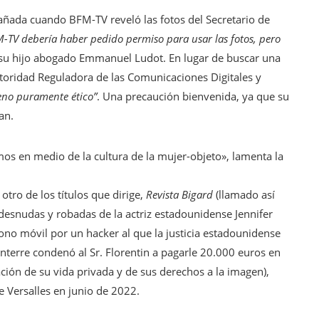
pañada cuando BFM-TV reveló las fotos del Secretario de
-TV debería haber pedido permiso para usar las fotos, pero
 su hijo abogado Emmanuel Ludot. En lugar de buscar una
utoridad Reguladora de las Comunicaciones Digitales y
eno puramente ético”
. Una precaución bienvenida, ya que su
an.
s en medio de la cultura de la mujer-objeto», lamenta la
tro de los títulos que dirige,
Revista Bigard
(llamado así
 desnudas y robadas de la actriz estadounidense Jennifer
fono móvil por un hacker al que la justicia estadounidense
nterre condenó al Sr. Florentin a pagarle 20.000 euros en
ión de su vida privada y de sus derechos a la imagen),
e Versalles en junio de 2022.