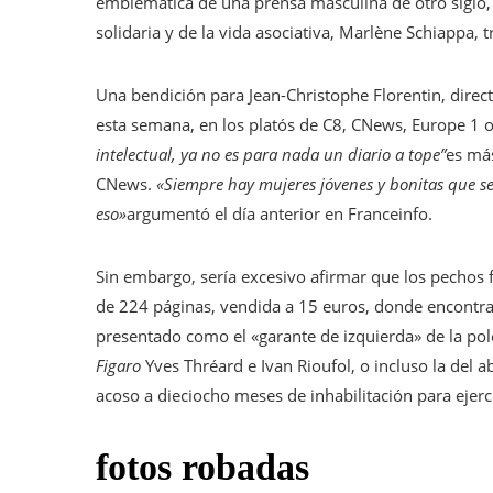
emblemática de una prensa masculina de otro siglo, 
solidaria y de la vida asociativa, Marlène Schiappa, 
Una bendición para Jean-Christophe Florentin, directo
esta semana, en los platós de C8, CNews, Europe 1 o
intelectual, ya no es para nada un diario a tope”
es más
CNews.
«Siempre hay mujeres jóvenes y bonitas que se
eso»
argumentó el día anterior en Franceinfo.
Sin embargo, sería excesivo afirmar que los pechos
de 224 páginas, vendida a 15 euros, donde encontra
presentado como el «garante de izquierda» de la po
Figaro
Yves Thréard e Ivan Rioufol, o incluso la de
acoso a dieciocho meses de inhabilitación para ejerc
fotos robadas