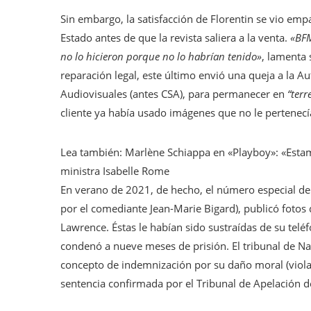
Sin embargo, la satisfacción de Florentin se vio em
Estado antes de que la revista saliera a la venta.
«BFM
no lo hicieron porque no lo habrían tenido»
, lamenta
reparación legal, este último envió una queja a la A
Audiovisuales (antes CSA), para permanecer en
“terr
cliente ya había usado imágenes que no le pertenecí
Lea también:
Marlène Schiappa en «Playboy»: «Estamo
ministra Isabelle Rome
En verano de 2021, de hecho, el número especial de o
por el comediante Jean-Marie Bigard), publicó fotos
Lawrence. Éstas le habían sido sustraídas de su telé
condenó a nueve meses de prisión. El tribunal de Na
concepto de indemnización por su daño moral (violac
sentencia confirmada por el Tribunal de Apelación d