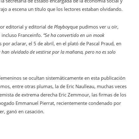
la secretaria de Estado encargada de la economía social y
trajo a escena un título que los lectores estaban olvidando.
r editorial y editorial de
Playboy
que pudimos ver u oír,
 incluso Franceinfo.
“Se ha convertido en un mook
 por aclarar, el 5 de abril, en el plató de Pascal Praud, en
 han olvidado de vestirse por la mañana, pero no es solo
 femeninos se ocultan sistemáticamente en esta publicación
mos, entre otras plumas, la de Eric Naulleau, muchas veces
lemista de extrema derecha Eric Zemmour, las firmas de los
l abogado Emmanuel Pierrat, recientemente condenado por
er, ganó en casación.