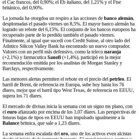
el Cac francos, del 0,90%; el Eb italiano, del 1,21% y el Ftse
británico, del 0,90%.
La jornada ha otorgdoa un respiro a las acciones de
banco alemán
,
desplomadas el pasado viernes un 8,5%. El mayor banco alemán ha
logrado un rebote del 6,15%. El conjunto de los bancos europeos ha
recuperado parte de lo perdido también el pasado viernes.
Finalmente, al igual que sucedi con Credit Suisse, al otro lado del
Atlntico Silicon Valley Bank ha encontrado un nuevo comprador.
Valores con un perfil más defensivo, como la teleco
naranja
(+2,1%) y farmacutica
Sanofi
(+1,4%), participó en la mejor
recomendación emitida por los analistas de Morgan Stanley y
Barclays, respectivamente.
Las menores alertas permiten el rebote en el precio del
petrleo
. El
barril de Brent, de referencia en Europa, sube hoy hasta los 76
dlares, mejor que el barril tipo West Texas, de referencia en EEUU,
supera los 71 dlares.
El mercado de divisas inicia la semana con un signo ms plano, con
el
euro
afianzado por encima de los 1,07 dlares. Las perspectivas de
futuras bajas de tipos en EEUU han impulsado igualmente a la
Balance
britnica, que sale a 1,23 dlares.
La semana enfra escalada del
oro
, uno de los activos even alcistas