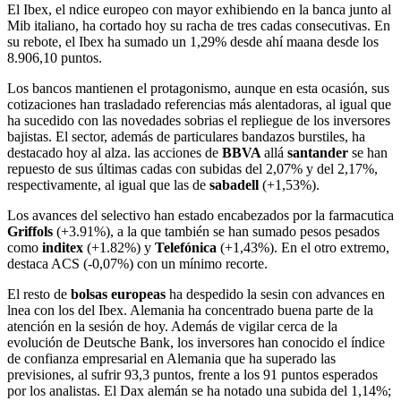
El Ibex, el ndice europeo con mayor exhibiendo en la banca junto al
Mib italiano, ha cortado hoy su racha de tres cadas consecutivas. En
su rebote, el Ibex ha sumado un 1,29% desde ahí maana desde los
8.906,10 puntos.
Los bancos mantienen el protagonismo, aunque en esta ocasión, sus
cotizaciones han trasladado referencias más alentadoras, al igual que
ha sucedido con las novedades sobrias el repliegue de los inversores
bajistas. El sector, además de particulares bandazos burstiles, ha
destacado hoy al alza. las acciones de
BBVA
allá
santander
se han
repuesto de sus últimas cadas con subidas del 2,07% y del 2,17%,
respectivamente, al igual que las de
sabadell
(+1,53%).
Los avances del selectivo han estado encabezados por la farmacutica
Griffols
(+3.91%), a la que también se han sumado pesos pesados ​​
como
inditex
(+1.82%) y
Telefónica
(+1,43%). En el otro extremo,
destaca ACS (-0,07%) con un mínimo recorte.
El resto de
bolsas europeas
ha despedido la sesin con advances en
lnea con los del Ibex. Alemania ha concentrado buena parte de la
atención en la sesión de hoy. Además de vigilar cerca de la
evolución de Deutsche Bank, los inversores han conocido el índice
de confianza empresarial en Alemania que ha superado las
previsiones, al sufrir 93,3 puntos, frente a los 91 puntos esperados
por los analistas. El Dax alemán se ha notado una subida del 1,14%;