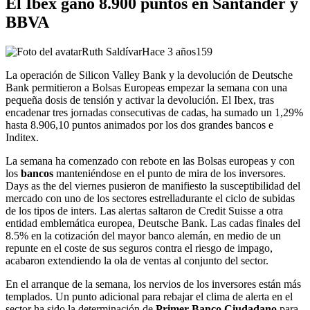
El Ibex ganó 8.900 puntos en Santander y
BBVA
Ruth Saldívar
Hace 3 años
159
La operación de Silicon Valley Bank y la devolución de Deutsche
Bank permitieron a Bolsas Europeas empezar la semana con una
pequeña dosis de tensión y activar la devolución. El Ibex, tras
encadenar tres jornadas consecutivas de cadas, ha sumado un 1,29%
hasta 8.906,10 puntos animados por los dos grandes bancos e
Inditex.
La semana ha comenzado con rebote en las Bolsas europeas y con
los
bancos
manteniéndose en el punto de mira de los inversores.
Days as the del viernes pusieron de manifiesto la susceptibilidad del
mercado con uno de los sectores estrelladurante el ciclo de subidas
de los tipos de inters. Las alertas saltaron de Credit Suisse a otra
entidad emblemática europea, Deutsche Bank. Las cadas finales del
8.5% en la cotización del mayor banco alemán, en medio de un
repunte en el coste de sus seguros contra el riesgo de impago,
acabaron extendiendo la ola de ventas al conjunto del sector.
En el arranque de la semana, los nervios de los inversores están más
templados. Un punto adicional para rebajar el clima de alerta en el
sector ha sido la determinación de
Primer Banco Ciudadano
para