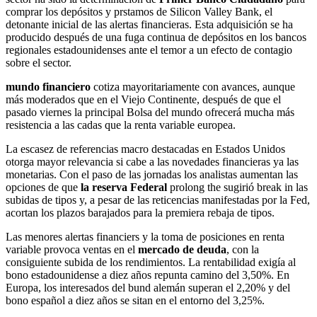
comprar los depósitos y prstamos de Silicon Valley Bank, el
detonante inicial de las alertas financieras. Esta adquisición se ha
producido después de una fuga continua de depósitos en los bancos
regionales estadounidenses ante el temor a un efecto de contagio
sobre el sector.
mundo financiero
cotiza mayoritariamente con avances, aunque
más moderados que en el Viejo Continente, después de que el
pasado viernes la principal Bolsa del mundo ofrecerá mucha más
resistencia a las cadas que la renta variable europea.
La escasez de referencias macro destacadas en Estados Unidos
otorga mayor relevancia si cabe a las novedades financieras ya las
monetarias. Con el paso de las jornadas los analistas aumentan las
opciones de que
la reserva Federal
prolong the sugirió break in las
subidas de tipos y, a pesar de las reticencias manifestadas por la Fed,
acortan los plazos barajados para la premiera rebaja de tipos.
Las menores alertas financiers y la toma de posiciones en renta
variable provoca ventas en el
mercado de deuda
, con la
consiguiente subida de los rendimientos. La rentabilidad exigía al
bono estadounidense a diez años repunta camino del 3,50%. En
Europa, los interesados ​​del bund alemán superan el 2,20% y del
bono español a diez años se sitan en el entorno del 3,25%.