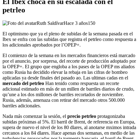
El Ibex choca en su escalada con el
petrleo
Ruth Saldívar
Hace 3 años
150
El optimismo que ya el pleno de subidas de la semana pasada en el
Ibex se enfra con las subidas que registra el petrleo como respuesta a
los adicionales aprobados por l’OPEP+.
El comienzo de la semana en los mercados financieros está marcado
por el anuncio, por sorpresa, del recorte de producción adoptado por
la OPEP+. El grupo que engloba a los pases de la OPEP ms aliados
como Rusia ha decidido elevar la rebaja en las cifras de bombeo
aplicadas ya desde finales del pasado ao. Las ultimas cadas en el
mercado del petrleo
Han tenido como respuesta un recorte
adicional estimado en más de un millen de barriles diarios de crudo,
qu’une a los dos millones de barriles recortados de noviembre.
Rusia, además, amenaza con retirar del mercado otros 500.000
barriles adicionales.
Nada más comenzar la sesión, el
precio petrleo
protagonizaba
subidas próximas al 5%. El barril de Brent, de referencia en Europa,
supera de nuevo el nivel de los 80 dlares, al anotarse mximos intrada
cercanos a los 84 dlares. Hace apenas dos semanas, en medio de las
turbulencias provocadas por la tormenta bancaria, el barril de Brent