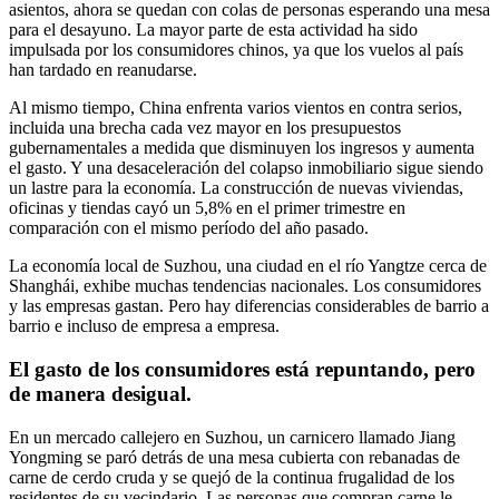
asientos, ahora se quedan con colas de personas esperando una mesa
para el desayuno. La mayor parte de esta actividad ha sido
impulsada por los consumidores chinos, ya que los vuelos al país
han tardado en reanudarse.
Al mismo tiempo, China enfrenta varios vientos en contra serios,
incluida una brecha cada vez mayor en los presupuestos
gubernamentales a medida que disminuyen los ingresos y aumenta
el gasto. Y una desaceleración del colapso inmobiliario sigue siendo
un lastre para la economía. La construcción de nuevas viviendas,
oficinas y tiendas cayó un 5,8% en el primer trimestre en
comparación con el mismo período del año pasado.
La economía local de Suzhou, una ciudad en el río Yangtze cerca de
Shanghái, exhibe muchas tendencias nacionales. Los consumidores
y las empresas gastan. Pero hay diferencias considerables de barrio a
barrio e incluso de empresa a empresa.
El gasto de los consumidores está repuntando, pero
de manera desigual.
En un mercado callejero en Suzhou, un carnicero llamado Jiang
Yongming se paró detrás de una mesa cubierta con rebanadas de
carne de cerdo cruda y se quejó de la continua frugalidad de los
residentes de su vecindario. Las personas que compran carne le