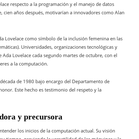
velace respecto a la programación y el manejo de datos
ue, cien años después, motivarían a innovadores como Alan
a Lovelace como símbolo de la inclusión femenina en las
emáticas). Universidades, organizaciones tecnológicas y
de Ada Lovelace cada segundo martes de octubre, con el
ujeres a la computación.
la década de 1980 bajo encargo del Departamento de
honor. Este hecho es testimonio del respeto y la
dora y precursora
tender los inicios de la computación actual. Su visión
su tiempo, previendo la versatilidad de las máquinas y la